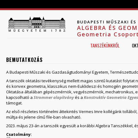
Jump to navigation
BUDAPESTI MŰSZAKI É
ALGEBRA ÉS GEOM
Geometria Csopor
TANSZÉKÜNKRŐL
OK
BEMUTATKOZÁS
A Budapesti Műszaki és Gazdaságtudományi Egyetem, Természettudo
A tanszék oktatási tevékenység mellett magas szintű kutatást folytat 
és konvex geometria, klasszikus nem-Euklideszi és homogén geometr
Oktatása általában gépészmérnök, vegyészmérnök, mechatronikus, ene
kapcsolható a
Strommer alapítvány
és a
Konstruktív Geometria Egyes
támogat.
Az első részletes történelmi áttekintés Vermes Imre kollégánk tollából
múltja és jelene című file-ban olvasható.
2023. május 23-án a tanszék egyesült a korábbi Algebra Tanszékkel, é
Csatolmány: