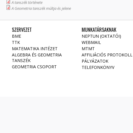
A tanszék története
A Geometria tanszék múltja és jelene
SZERVEZET
MUNKATÁRSAKNAK
BME
NEPTUN (OKTATÓI)
TTK
WEBMAIL
MATEMATIKA INTÉZET
MTMT
ALGEBRA ÉS GEOMETRIA
AFFILIÁCIÓS PROTOKOLL
TANSZÉK
PÁLYÁZATOK
GEOMETRIA CSOPORT
TELEFONKÖNYV