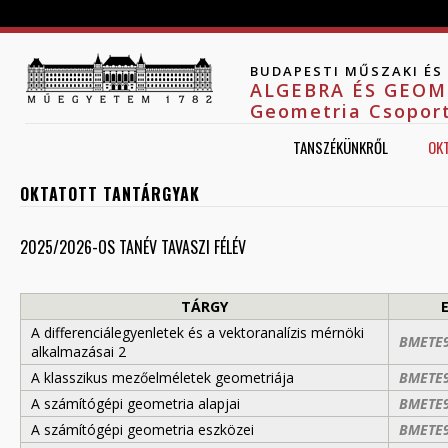
Jump to navigation
BUDAPESTI MŰSZAKI É
ALGEBRA ÉS GEOM
Geometria Csopor
TANSZÉKÜNKRŐL
OK
OKTATOTT TANTÁRGYAK
2025/2026-OS TANÉV TAVASZI FÉLÉV
TÁRGY
A differenciálegyenletek és a vektoranalízis mérnöki
BMETE
alkalmazásai 2
A klasszikus mezőelméletek geometriája
BMETE
A számítógépi geometria alapjai
BMETE
A számítógépi geometria eszközei
BMETE