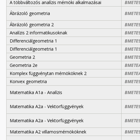
A többváltozós analízis mérnöki alkalmazásai
BMETE
Ábrázoló geometria
BMETE
Ábrázoló geometria 2
BMETE
Analízis 2 informatikusoknak
BMETE
Differenciálgeometria 1
BMETE
Differenciálgeometria 1
BMETE
Geometria 2
BMETE
Geometria 2e
BMETE
Komplex függvénytan mérnököknek 2
BMETEA
Konvex geometria
BMETE
Matematika A1a - Analízis
BMETE
Matematika A2a - Vektorfüggvények
BMETE
Matematika A2a - Vektorfüggvények
BMETE
Matematika A2 villamosmérnököknek
BMETE