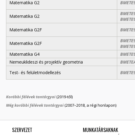
Matematika G2
BMETE
BMETE
Matematika G2
BMETE
Matematika G2F
BMETE
BMETE
Matematika G2F
BMETE
Matematika G4
BMETE
Nemeuklideszi és projektív geometria
BMETE
Test- és felületmodellezés
BMETE9
Korábbi félévek tantárgyai
(2019-től)
Még korábbi félévek tantárgyai
(2007–2018, a régi honlapon)
SZERVEZET
MUNKATÁRSAKNAK