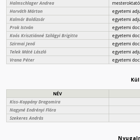
Halmschlager Andrea
mesteroktató
Horváth Márton
egyetemi adj
Kalmár Boldizsár
egyetemi adj
Prok István
egyetemi doc
Koós Krisztiánné Szilágyi Brigitta
egyetemi doc
Szirmai Jenő
egyetemi doc
Telek Máté László
egyetemi adj
Vrana Péter
egyetemi doc
Kü
NÉV
Kiss-Koppány Dragomira
Nagyné Endrényi Flóra
Szekeres András
Nyugal