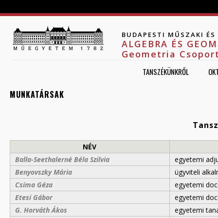
Jump to navigation
BUDAPESTI MŰSZAKI É
ALGEBRA ÉS GEOM
Geometria Csopor
TANSZÉKÜNKRŐL
OK
MUNKATÁRSAK
Tansz
NÉV
Balla-Seethalerné Béla Szilvia
egyetemi adj
Benyovszky Mária
ügyviteli alka
Csima Géza
egyetemi doc
Etesi Gábor
egyetemi doc
G. Horváth Ákos
egyetemi tan