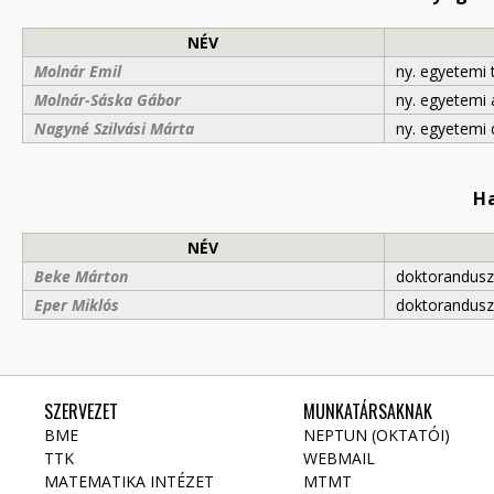
NÉV
Molnár Emil
ny. egyetemi 
Molnár-Sáska Gábor
ny. egyetemi 
Nagyné Szilvási Márta
ny. egyetemi
Ha
NÉV
Beke Márton
doktorandusz
Eper Miklós
doktorandusz
SZERVEZET
MUNKATÁRSAKNAK
BME
NEPTUN (OKTATÓI)
TTK
WEBMAIL
MATEMATIKA INTÉZET
MTMT