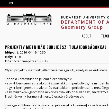
Jump to navigation
BME
BUDAPEST UNIVERSITY 
DEPARTMENT OF 
Geometry Group
ABOUT
TEAC
PROJEKTÍV METRIKÁK EUKLIDÉSZI TULAJDONSÁGOKKAL
Időpont:
2016. 04. 19. 10:30
Hely:
H306
Előadó:
Kozma József (SZTE)
Olyan projektív metrikák jellemzését vizsgáljuk, amelyek az euklidész
Ebben a kontextusban jellemző eredmények:
- egy Hilbert-geometria akkor és csak akkor hiperbolikus, ha minden h
- egy Hilbert-geometria akkor és csak akkor hiperbolikus, ha tetsz
- egy Minkowski-geometria akkor és csak akkor euklideszi, ha tetsző
Eredményeink bármely dimenzió esetén érvényesek.
E vizsgálatokban fontos szerepet játszanak a Löwner--John-ellipszoido