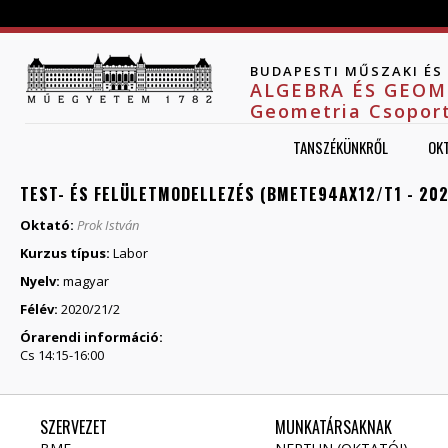
Jump to navigation
BUDAPESTI MŰSZAKI É
ALGEBRA ÉS GEOM
Geometria Csopor
TANSZÉKÜNKRŐL
OK
TEST- ÉS FELÜLETMODELLEZÉS (BMETE94AX12/T1 - 202
Oktató:
Prok István
Kurzus típus:
Labor
Nyelv:
magyar
Félév:
2020/21/2
Órarendi információ:
Cs 14:15-16:00
SZERVEZET
MUNKATÁRSAKNAK