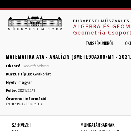
Jump to navigation
BUDAPESTI MŰSZAKI É
ALGEBRA ÉS GEOM
Geometria Csopor
TANSZÉKÜNKRŐL
OK
MATEMATIKA A1A - ANALÍZIS (BMETE90AX00/M1 - 2021
Oktató:
Horváth Márton
Kurzus típus:
Gyakorlat
Nyelv:
magyar
Félév:
2021/22/1
Órarendi információ:
Cs 10:15-12:00 (E503)
SZERVEZET
MUNKATÁRSAKNAK