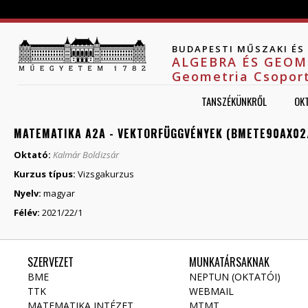
Jump to navigation
BUDAPESTI MŰSZAKI É
ALGEBRA ÉS GEOM
Geometria Csopor
TANSZÉKÜNKRŐL
OK
MATEMATIKA A2A - VEKTORFÜGGVÉNYEK (BMETE90AX02/
Oktató:
Kalmár Boldizsár
Kurzus típus:
Vizsgakurzus
Nyelv:
magyar
Félév:
2021/22/1
SZERVEZET
MUNKATÁRSAKNAK
BME
NEPTUN (OKTATÓI)
TTK
WEBMAIL
MATEMATIKA INTÉZET
MTMT