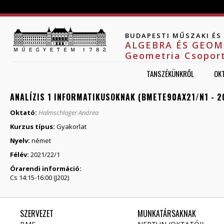
Jump to navigation
BUDAPESTI MŰSZAKI É
ALGEBRA ÉS GEOM
Geometria Csopor
TANSZÉKÜNKRŐL
OK
ANALÍZIS 1 INFORMATIKUSOKNAK (BMETE90AX21/N1 - 2
Oktató:
Halmschlager Andrea
Kurzus típus:
Gyakorlat
Nyelv:
német
Félév:
2021/22/1
Órarendi információ:
Cs 14:15-16:00 (J202)
SZERVEZET
MUNKATÁRSAKNAK