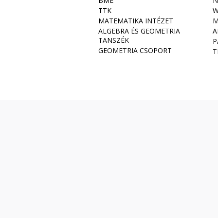
BME
N
TTK
W
MATEMATIKA INTÉZET
M
ALGEBRA ÉS GEOMETRIA
A
TANSZÉK
P
GEOMETRIA CSOPORT
T