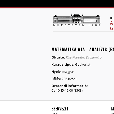
B
A
G
MATEMATIKA A1A - ANALÍZIS (
Oktató:
Kiss-Koppány Dragomira
Kurzus típus:
Gyakorlat
Nyelv:
magyar
Félév:
2024/25/1
Órarendi információ:
Cs 10:15-12:00 (E503)
SZERVEZET
M