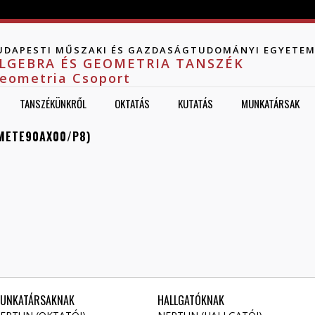
Jump to navigation
UDAPESTI MŰSZAKI ÉS GAZDASÁGTUDOMÁNYI EGYETE
LGEBRA ÉS GEOMETRIA TANSZÉK
eometria Csoport
TANSZÉKÜNKRŐL
OKTATÁS
KUTATÁS
MUNKATÁRSAK
BMETE90AX00/P8)
UNKATÁRSAKNAK
HALLGATÓKNAK