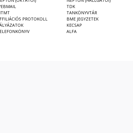
EPTUN (OKTATÓI)
NEPTUN (HALLGATÓI)
EBMAIL
TDK
TMT
TANKÖNYVTÁR
FFILIÁCIÓS PROTOKOLL
BME JEGYZETEK
ÁLYÁZATOK
KECSAP
ELEFONKÖNYV
ALFA