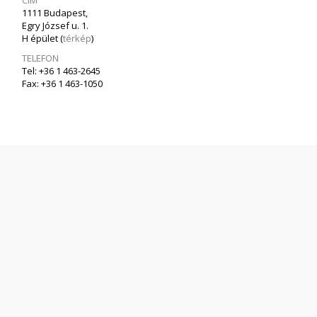
CÍM
1111 Budapest,
Egry József u. 1.
H épület (
térkép
)
TELEFON
Tel: +36 1 463-2645
Fax: +36 1 463-1050