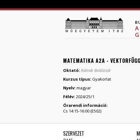
B
A
G
MATEMATIKA A2A - VEKTORFÜG
Oktató:
Kalmár Boldizsár
Kurzus típus:
Gyakorlat
Nyelv:
magyar
Félév:
2024/25/1
Órarendi információ:
Cs 14:15-16:00 (E502)
SZERVEZET
M