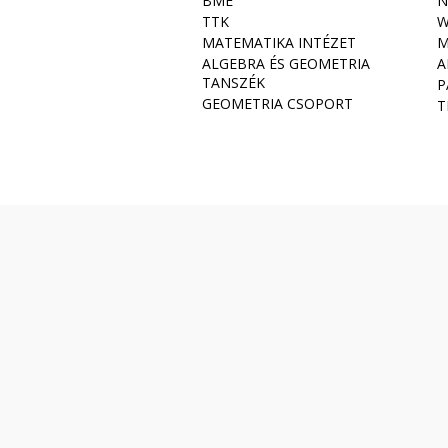
BME
N
TTK
W
MATEMATIKA INTÉZET
M
ALGEBRA ÉS GEOMETRIA
A
TANSZÉK
P
GEOMETRIA CSOPORT
T