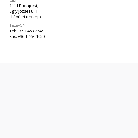
CÍM
1111 Budapest,
Egry József u. 1.
H épület (
térkép
)
TELEFON
Tel: +36 1 463-2645
Fax: +36 1 463-1050