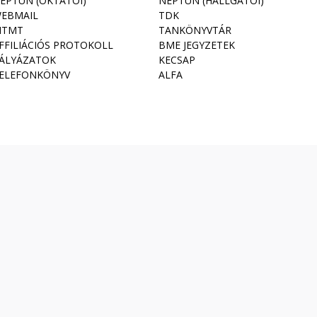
EPTUN (OKTATÓI)
NEPTUN (HALLGATÓI)
EBMAIL
TDK
TMT
TANKÖNYVTÁR
FFILIÁCIÓS PROTOKOLL
BME JEGYZETEK
ÁLYÁZATOK
KECSAP
ELEFONKÖNYV
ALFA