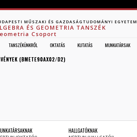
Jump to navigation
UDAPESTI MŰSZAKI ÉS GAZDASÁGTUDOMÁNYI EGYETE
LGEBRA ÉS GEOMETRIA TANSZÉK
eometria Csoport
TANSZÉKÜNKRŐL
OKTATÁS
KUTATÁS
MUNKATÁRSAK
GVÉNYEK (BMETE90AX02/D2)
UNKATÁRSAKNAK
HALLGATÓKNAK