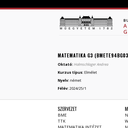
B
A
G
MATEMATIKA G3 (BMETE94BG03
Oktató:
Halmschlager Andrea
Kurzus típus:
Elmélet
Nyelv:
német
Félév:
2024/25/1
SZERVEZET
M
BME
N
TTK
W
MATEMATIKA INTÉZET
M