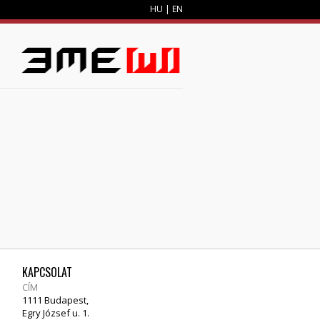
HU
|
EN
M
KAPCSOLAT
CÍM
1111 Budapest,
Egry József u. 1.