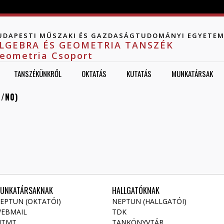
Jump to navigation
UDAPESTI MŰSZAKI ÉS GAZDASÁGTUDOMÁNYI EGYETE
LGEBRA ÉS GEOMETRIA TANSZÉK
eometria Csoport
TANSZÉKÜNKRŐL
OKTATÁS
KUTATÁS
MUNKATÁRSAK
/N0)
UNKATÁRSAKNAK
HALLGATÓKNAK
EPTUN (OKTATÓI)
NEPTUN (HALLGATÓI)
EBMAIL
TDK
TMT
TANKÖNYVTÁR