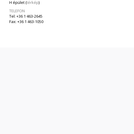
H épület (
térkép
)
TELEFON
Tel: +36 1 463-2645
Fax: +36 1 463-1050