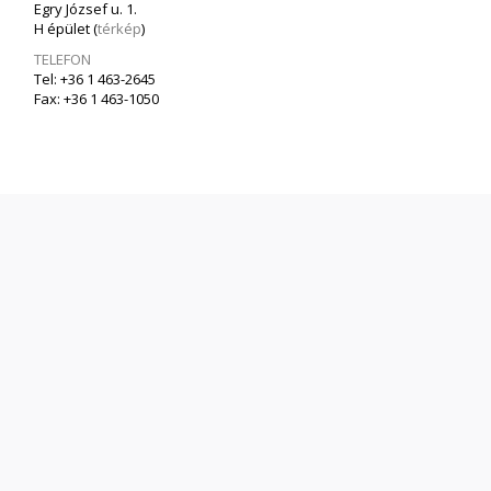
Egry József u. 1.
H épület (
térkép
)
TELEFON
Tel: +36 1 463-2645
Fax: +36 1 463-1050