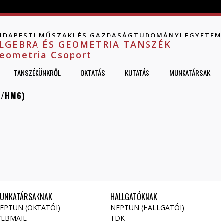
Jump to navigation
UDAPESTI MŰSZAKI ÉS GAZDASÁGTUDOMÁNYI EGYETE
LGEBRA ÉS GEOMETRIA TANSZÉK
eometria Csoport
TANSZÉKÜNKRŐL
OKTATÁS
KUTATÁS
MUNKATÁRSAK
2/HM6)
UNKATÁRSAKNAK
HALLGATÓKNAK
EPTUN (OKTATÓI)
NEPTUN (HALLGATÓI)
EBMAIL
TDK