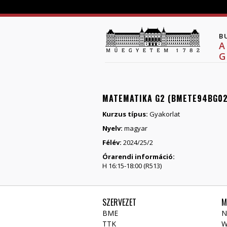
B
A
G
MATEMATIKA G2 (BMETE94BG0
Kurzus típus:
Gyakorlat
Nyelv:
magyar
Félév:
2024/25/2
Órarendi információ:
H 16:15-18:00 (R513)
SZERVEZET
M
BME
N
TTK
W