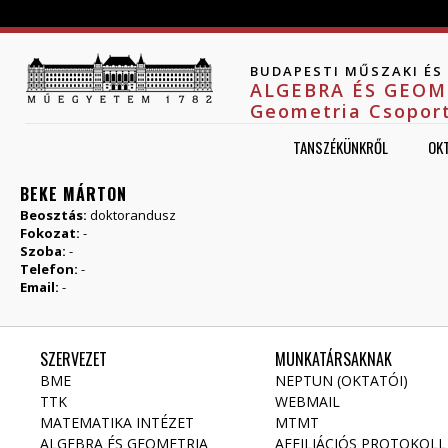
Jump to navigation
BUDAPESTI MŰSZAKI É
ALGEBRA ÉS GEOM
Geometria Csopor
TANSZÉKÜNKRŐL
OK
BEKE MÁRTON
Beosztás:
doktorandusz
Fokozat:
-
Szoba:
-
Telefon:
-
Email:
-
SZERVEZET
MUNKATÁRSAKNAK
BME
NEPTUN (OKTATÓI)
TTK
WEBMAIL
MATEMATIKA INTÉZET
MTMT
ALGEBRA ÉS GEOMETRIA
AFFILIÁCIÓS PROTOKOLL