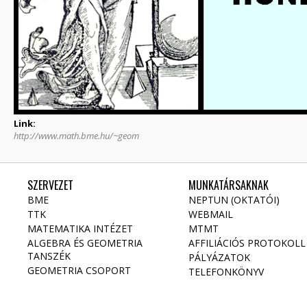
Link:
http://www.math.bme.hu/~geom
SZERVEZET
MUNKATÁRSAKNAK
BME
NEPTUN (OKTATÓI)
TTK
WEBMAIL
MATEMATIKA INTÉZET
MTMT
ALGEBRA ÉS GEOMETRIA
AFFILIÁCIÓS PROTOKOLL
TANSZÉK
PÁLYÁZATOK
GEOMETRIA CSOPORT
TELEFONKÖNYV