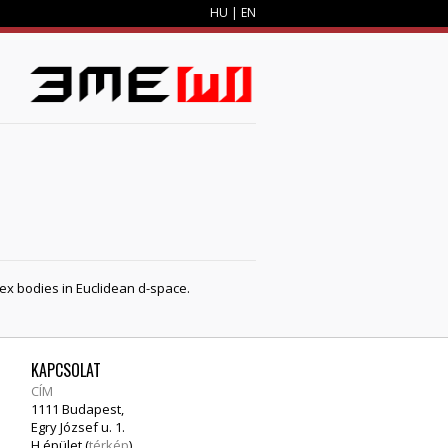
HU
|
EN
M
vex bodies in Euclidean d-space.
KAPCSOLAT
CÍM
1111 Budapest,
Egry József u. 1.
H épület (
térkép
)