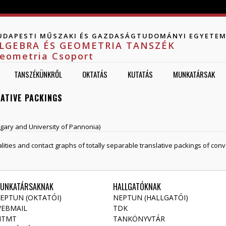
Jump to navigation
UDAPESTI MŰSZAKI ÉS GAZDASÁGTUDOMÁNYI EGYETE
LGEBRA ÉS GEOMETRIA TANSZÉK
eometria Csoport
TANSZÉKÜNKRŐL
OKTATÁS
KUTATÁS
MUNKATÁRSAK
ATIVE PACKINGS
lgary and University of Pannonia)
alities and contact graphs of totally separable translative packings of con
UNKATÁRSAKNAK
HALLGATÓKNAK
EPTUN (OKTATÓI)
NEPTUN (HALLGATÓI)
EBMAIL
TDK
TMT
TANKÖNYVTÁR