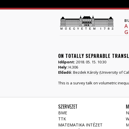
B
A
G
ON TOTALLY SEPARABLE TRANSL
Időpont:
2018. 05. 15. 10:30
Hely:
H.306
Előadó:
Bezdek Károly (University of Ca
This is a survey talk on volumetric inequ
SZERVEZET
M
BME
N
TTK
W
MATEMATIKA INTÉZET
M