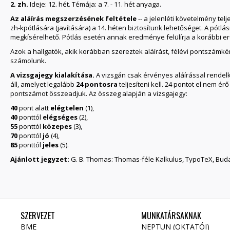
2. zh.
Ideje: 12. hét. Témája: a 7. - 11. hét anyaga.
Az aláírás megszerzésének feltétele
-- a jelenléti követelmény telj
zh-kpótlására (javítására) a 14. héten biztosítunk lehetőséget. A pótl
megkísérelhető. Pótlás esetén annak eredménye felülírja a korábbi e
Azok a hallgatók, akik korábban szereztek aláírást, félévi pontszám
számolunk.
A vizsgajegy kialakítása.
A vizsgán csak érvényes aláírással rendelk
áll, amelyet legalább
24 pontosra
teljesíteni kell. 24 pontot el nem é
pontszámot összeadjuk. Az összeg alapján a vizsgajegy:
40
pont alatt
elégtelen
(1),
40
ponttól
elégséges
(2),
55
ponttól
közepes
(3),
70
ponttól
jó
(4),
85
ponttól
jeles
(5).
Ajánlott jegyzet:
G. B. Thomas: Thomas-féle Kalkulus, TypoTeX, Buda
SZERVEZET
MUNKATÁRSAKNAK
BME
NEPTUN (OKTATÓI)