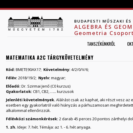
Jump to navigation
BUDAPESTI MŰSZAKI É
ALGEBRA ÉS GEOM
Geometria Csopor
TANSZÉKÜNKRŐL
OK
MATEMATIKA A2C TÁRGYKÖVETELMÉNY
Kód:
BMETE90AX17;
Követelmény:
4/2/0/V/6;
Félév:
2018/19/2;
Nyelv:
magyar;
Előadó:
Dr. Szirmai Jenő (C0 kurzus)
Gyakorlatok:
CB1, CB2, …... kurzusok
Jelenléti követelmények.
Aláírást csak az kaphat, aki részt vesz a
esetben egy gyakorlatról való hiányzás a párhuzamosan meghirdetett m
alkalommal ellenőrizzük.
Félévközi számonkérések:
2 darab 45 perces 20 pontos zárthelyi do
1. zh.
Ideje: 7. hét. Témája: az 1. - 6. hét anyaga.