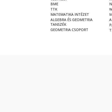
BME
N
TTK
W
MATEMATIKA INTÉZET
M
ALGEBRA ÉS GEOMETRIA
A
TANSZÉK
P
GEOMETRIA CSOPORT
T