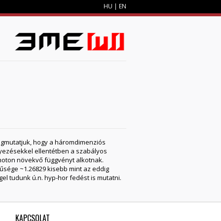
HU
|
EN
M
egmutatjuk, hogy a háromdimenziós
elyezésekkel ellentétben a szabályos
noton növekvő függvényt alkotnak.
űsége ~1.26829 kisebb mint az eddig
el tudunk ú.n. hyp-hor fedést is mutatni.
KAPCSOLAT