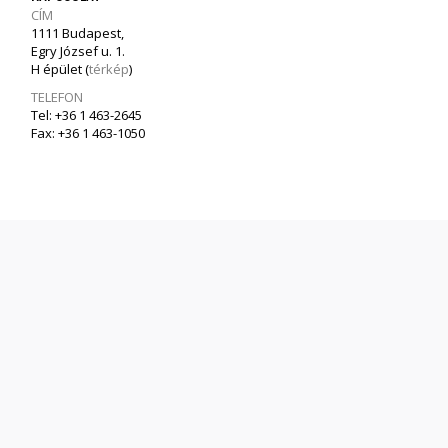
CÍM
1111 Budapest,
Egry József u. 1.
H épület (
térkép
)
TELEFON
Tel: +36 1 463-2645
Fax: +36 1 463-1050