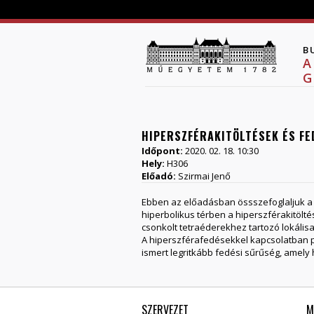
B
A
G
HIPERSZFÉRAKITÖLTÉSEK ÉS FE
Időpont:
2020. 02. 18. 10:30
Hely:
H306
Előadó:
Szirmai Jenő
Ebben az előadásban össszefoglaljuk a
hiperbolikus térben a hiperszférakitölt
csonkolt tetraéderekhez tartozó lokál
A hiperszférafedésekkel kapcsolatban p
ismert legritkább fedési sűrűség, amely 
SZERVEZET
M