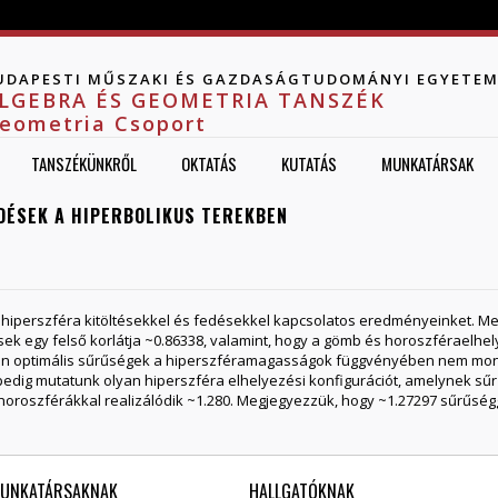
Jump to navigation
UDAPESTI MŰSZAKI ÉS GAZDASÁGTUDOMÁNYI EGYETE
LGEBRA ÉS GEOMETRIA TANSZÉK
eometria Csoport
TANSZÉKÜNKRŐL
OKTATÁS
KUTATÁS
MUNKATÁRSAK
DÉSEK A HIPERBOLIKUS TEREKBEN
 hiperszféra kitöltésekkel és fedésekkel kapcsolatos eredményeinket. M
ések egy felső korlátja ~0.86338, valamint, hogy a gömb és horoszféraelh
isan optimális sűrűségek a hiperszféramagasságok függvényében nem mo
edig mutatunk olyan hiperszféra elhelyezési konfigurációt, amelynek sűr
horoszférákkal realizálódik ~1.280. Megjegyezzük, hogy ~1.27297 sűrűségg
UNKATÁRSAKNAK
HALLGATÓKNAK