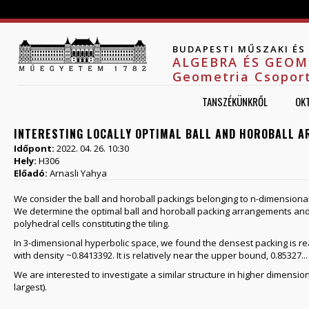
Jump to navigation
BUDAPESTI MŰSZAKI É
ALGEBRA ÉS GEOM
Geometria Csopor
TANSZÉKÜNKRŐL
OK
INTERESTING LOCALLY OPTIMAL BALL AND HOROBALL A
Időpont:
2022. 04. 26. 10:30
Hely:
H306
Előadó:
Arnasli Yahya
We consider the ball and horoball packings belonging to n-dimensional 
We determine the optimal ball and horoball packing arrangements and the
polyhedral cells constituting the tiling.
In 3-dimensional hyperbolic space, we found the densest packing is realized 
with density ~0.8413392. It is relatively near the upper bound, 0.85327...
We are interested to investigate a similar structure in higher dimensi
largest).