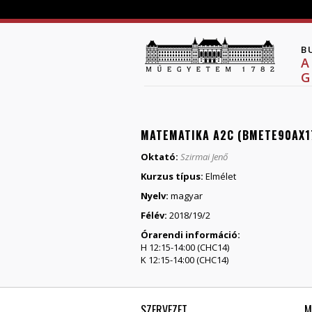
B
A
G
MATEMATIKA A2C (BMETE90AX17
Oktató:
Szirmai Jenő
Kurzus típus:
Elmélet
Nyelv:
magyar
Félév:
2018/19/2
Órarendi információ:
H 12:15-14:00 (CHC14)
K 12:15-14:00 (CHC14)
SZERVEZET
M