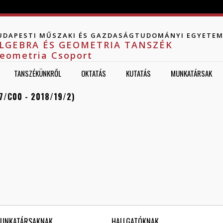
Jump to navigation
UDAPESTI MŰSZAKI ÉS GAZDASÁGTUDOMÁNYI EGYETE
LGEBRA ÉS GEOMETRIA TANSZÉK
eometria Csoport
TANSZÉKÜNKRŐL
OKTATÁS
KUTATÁS
MUNKATÁRSAK
/C00 - 2018/19/2)
UNKATÁRSAKNAK
HALLGATÓKNAK