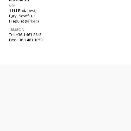
CÍM
1111 Budapest,
Egry József u. 1.
H épület (
térkép
)
TELEFON
Tel: +36 1 463-2645
Fax: +36 1 463-1050