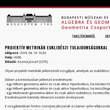
Jump to navigation
BUDAPESTI MŰSZAKI É
ALGEBRA ÉS GEOM
Geometria Csopor
TANSZÉKÜNKRŐL
OK
PROJEKTÍV METRIKÁK EUKLIDÉSZI TULAJDONSÁGOKKAL
Időpont:
2016. 04. 19. 10:30
Hely:
H306
Előadó:
Kozma József (SZTE)
Olyan projektív metrikák jellemzését vizsgáljuk, amelyek az euklidész
Ebben a kontextusban jellemző eredmények:
- egy Hilbert-geometria akkor és csak akkor hiperbolikus, ha minden h
- egy Hilbert-geometria akkor és csak akkor hiperbolikus, ha tetsz
- egy Minkowski-geometria akkor és csak akkor euklideszi, ha tetsző
Eredményeink bármely dimenzió esetén érvényesek.
E vizsgálatokban fontos szerepet játszanak a Löwner--John-ellipszoido