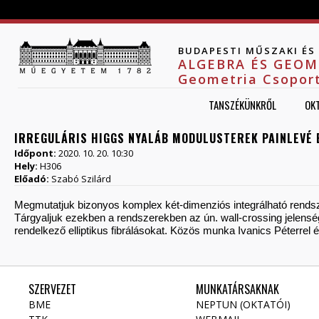
Jump to navigation
BUDAPESTI MŰSZAKI É
ALGEBRA ÉS GEOM
Geometria Csopor
TANSZÉKÜNKRŐL
OK
IRREGULÁRIS HIGGS NYALÁB MODULUSTEREK PAINLEVÉ 
Időpont:
2020. 10. 20. 10:30
Hely:
H306
Előadó:
Szabó Szilárd
Megmutatjuk bizonyos komplex két-dimenziós integrálható rendsz
Tárgyaljuk ezekben a rendszerekben az ún. wall-crossing jelensé
rendelkező elliptikus fibrálásokat. Közös munka Ivanics Péterrel 
SZERVEZET
MUNKATÁRSAKNAK
BME
NEPTUN (OKTATÓI)