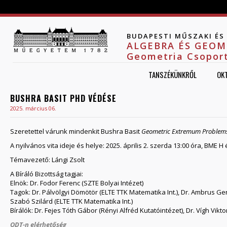
Jump to navigation
BUDAPESTI MŰSZAKI É
ALGEBRA ÉS GEOM
Geometria Csopor
TANSZÉKÜNKRŐL
OK
BUSHRA BASIT PHD VÉDÉSE
2025. március 06.
Szeretettel várunk mindenkit Bushra Basit
Geometric Extremum Problem
A nyilvános vita ideje és helye: 2025. április 2. szerda 13:00 óra, BME H
Témavezető: Lángi Zsolt
A Bíráló Bizottság tagjai:
Elnök: Dr. Fodor Ferenc (SZTE Bolyai Intézet)
Tagok: Dr. Pálvölgyi Dömötör (ELTE TTK Matematika Int.), Dr. Ambrus Gergel
Szabó Szilárd (ELTE TTK Matematika Int.)
Bírálók: Dr. Fejes Tóth Gábor (Rényi Alfréd Kutatóintézet), Dr. Vígh Vikto
ODT-n elérhetőség